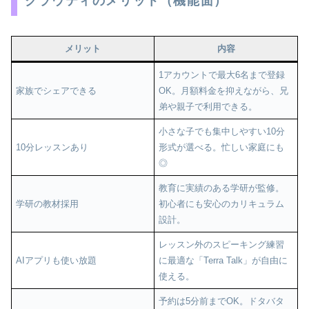
クラウティのメリット（機能面）
メリット
内容
1アカウントで最大6名まで登録
家族でシェアできる
OK。月額料金を抑えながら、兄
弟や親子で利用できる。
小さな子でも集中しやすい10分
10分レッスンあり
形式が選べる。忙しい家庭にも
◎
教育に実績のある学研が監修。
学研の教材採用
初心者にも安心のカリキュラム
設計。
レッスン外のスピーキング練習
AIアプリも使い放題
に最適な「Terra Talk」が自由に
使える。
予約は5分前までOK。ドタバタ