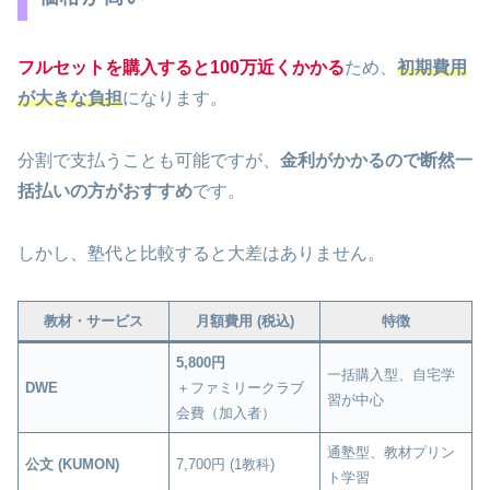
フルセットを購入すると100万近くかかる
ため、
初期費用
が大きな負担
になります。
分割で支払うことも可能ですが、
金利がかかるので断然一
括払いの方がおすすめ
です。
しかし、塾代と比較すると大差はありません。
教材・サービス
月額費用 (税込)
特徴
5,800円
一括購入型、自宅学
DWE
＋ファミリークラブ
習が中心
会費（加入者）
通塾型、教材プリン
公文 (KUMON)
7,700円 (1教科)
ト学習