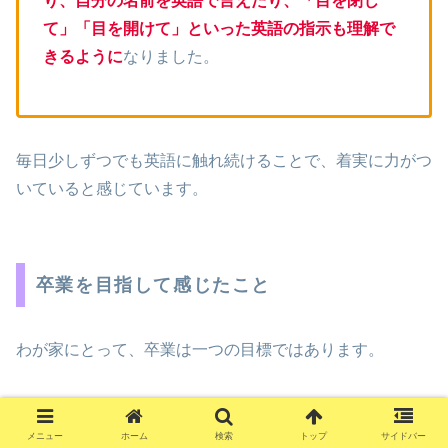
り、自分の名前を英語で言えたり、「目を閉じ
て」「目を開けて」といった英語の指示も理解で
きるように
なりました。
毎日少しずつでも英語に触れ続けることで、着実に力がつ
いていると感じています。
卒業を目指して感じたこと
わが家にとって、卒業は一つの目標ではあります。
でも、一番大切なのは「卒業すること」ではないと私は思
っています。
メニュー
ホーム
検索
トップ
サイドバー